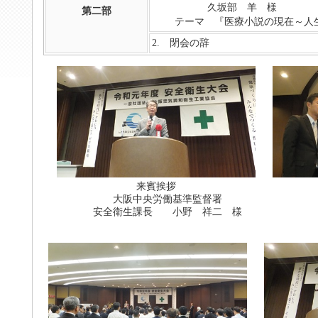
久坂部 羊 様
第二部
テーマ 『医療小説の現在～人生
2. 閉会の辞
来賓挨拶
大阪中央労働基準監督署
安全衛生課長 小野 祥二 様