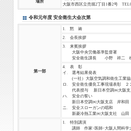
場所
大阪市西区立売堀2丁目1番2号 TEL06-6
令和元年度 安全衛生大会次第
1. 黙 祷
2. 会長挨拶
3. 来賓挨拶
大阪中央労働基準監督署
安全衛生課長 小野 祥二 
4. 表 彰
第一部
イ. 選考結果発表
(一社）大阪空気調和衛生工業協会
ロ. 安全衛生優良工事現場表彰 ２
代表授与 新日本空調㈱大阪支店
ハ. 安全の誓い
新日本空調㈱大阪支店 岸和田
ニ. 安全スローガンの唱和
新菱冷熱工業㈱大阪支社 山田 
1. 特別講演
講師 作家･医師･大阪人間科学